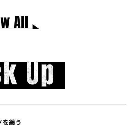
w All
ck Up
ツを纏う