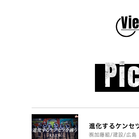
Vie
Pi
進化するケンセ
㈱加藤組/建設/広島