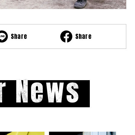
Share
Share
r News