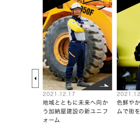
7
2021.12.17
2021.12
ユニフォーム
地域とともに未来へ向か
色鮮や
の懸け橋に
う加納屋建設の新ユニフ
ムで街
ォーム