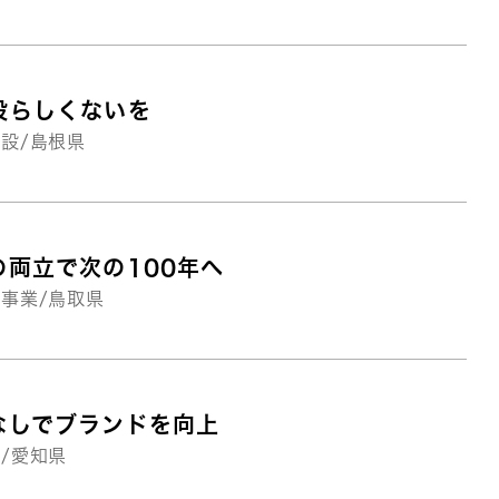
設らしくないを
設/島根県
の両立で次の100年へ
事業/鳥取県
なしでブランドを向上
/愛知県