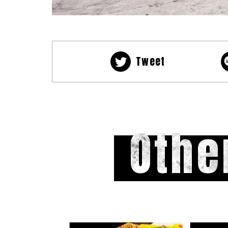
Tweet
Othe