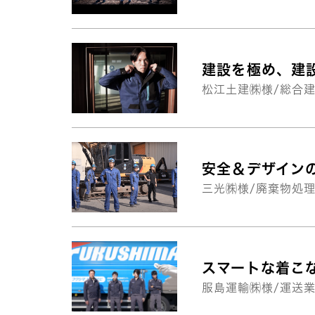
建設を極め、建
松江土建㈱様/総合建
安全＆デザイン
三光㈱様/廃棄物処理
スマートな着こ
服島運輸㈱様/運送業