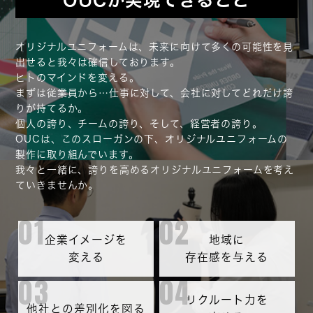
オリジナルユニフォームは、未来に向けて多くの可能性を⾒
出せると我々は確信しております。
ヒトのマインドを変える。
まずは従業員から…仕事に対して、会社に対してどれだけ誇
りが持てるか。
個⼈の誇り、チームの誇り、そして、経営者の誇り。
OUCは、このスローガンの下、オリジナルユニフォームの
製作に取り組んでいます。
我々と⼀緒に、誇りを⾼めるオリジナルユニフォームを考え
ていきませんか。
01
02
企業イメージを
地域に
変える
存在感を与える
03
04
リクルート⼒を
他社との差別化を図る