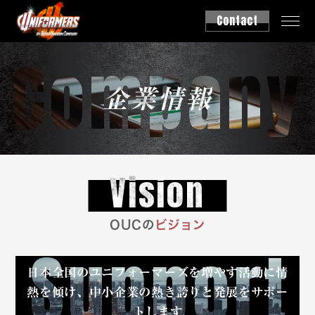
Contact
Company
企業情報
Vision
OUCの
ビジョン
Support
⽇本全国のユニフォーマーズを
増やす活動に情
熱を傾け、
中⼩企業の熱き誇りと発展をサポー
トします