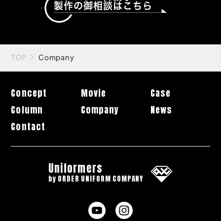
製作の御相談はこちら
TOP
Company
Concept
Movie
Case
Column
Company
News
Contact
Uniformers
by ORDER UNIFORM COMPANY