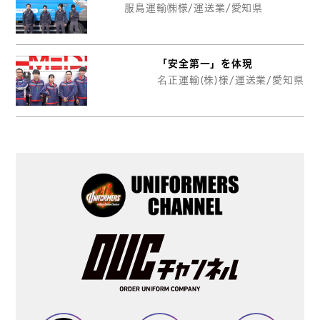
服島運輸㈱様/運送業/愛知県
「安全第一」を体現
名正運輸(株)様/運送業/愛知県