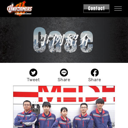
Contact
Case
事例紹介
Tweet
Share
Share