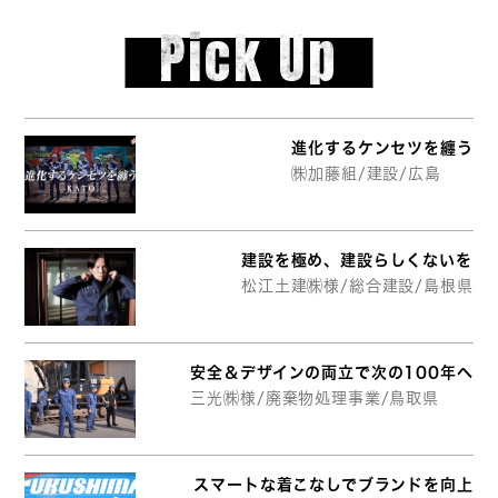
Pick Up
進化するケンセツを纏う
㈱加藤組/建設/広島
建設を極め、建設らしくないを
松江土建㈱様/総合建設/島根県
安全＆デザインの両立で次の100年へ
三光㈱様/廃棄物処理事業/鳥取県
スマートな着こなしでブランドを向上