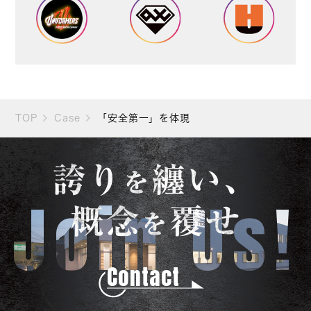
TOP
Case
「安全第一」を体現
誇り
纏い、
を
Join Us!
概念
覆せ
を
Contact